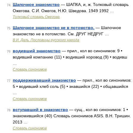
Шапочное знакомство
— ШАПКА, и, ж. Толковый словарь
74
Ожегова. С.И. Ожегов, Н.Ю. Шведова. 1949 1992 …
Толковый словарь Ожегова
Шапочное знакомство не в потомство.
— Шапочное
75
знакомство не в потомство. См. ДРУГ НЕДРУГ …
В.И. Даль. Пословицы русского народа
водивший знакомство
— прил., кол во синонимов: 9 •
76
водивший компанию (11) • водивший хоровод (9) • водивш
…
Словарь синонимов
поддерживавший знакомство
— прил., кол во синонимов:
77
5 • водивший хлеб соль (5) • знавшийся (22) • общавшийся
…
Словарь синонимов
вступавший в знакомство
— сущ., кол во синонимов: 1 •
78
знакомившийся (40) Словарь синонимов ASIS. В.Н. Тришин.
2013 …
Словарь синонимов