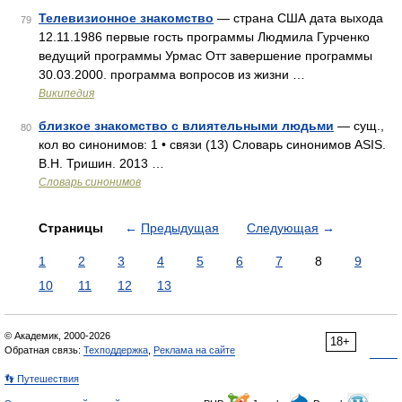
Телевизионное знакомство
— страна США дата выхода
79
12.11.1986 первые гость программы Людмила Гурченко
ведущий программы Урмас Отт завершение программы
30.03.2000. программа вопросов из жизни …
Википедия
близкое знакомство с влиятельными людьми
— сущ.,
80
кол во синонимов: 1 • связи (13) Словарь синонимов ASIS.
В.Н. Тришин. 2013 …
Словарь синонимов
Страницы
←
Предыдущая
Следующая
→
1
2
3
4
5
6
7
8
9
10
11
12
13
© Академик, 2000-2026
18+
Обратная связь:
Техподдержка
,
Реклама на сайте
👣 Путешествия